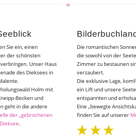
Seeblick
Bilderbuchland
en Sie ein, einen
Die romantischen Sonne
ner der schönsten
die sowohl von der Seete
 verbringen. Unser Haus
Zimmer zu bestaunen sin
menade des Dieksees in
verzaubert.
Malente.
Die exklusive Lage, kom
Erholungswald Holm mit
ein Lift und unsere Seet
 Kneipp-Becken und
entspannten und erhols
n geht in die andere
Eine „bewegte Ansichtsk
elle der „gebrochenen
finden Sie auf unserer
Me
 Dieksee
.